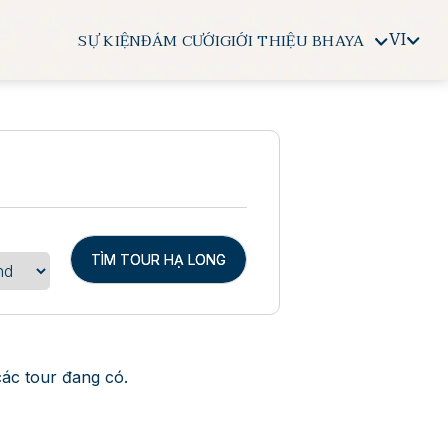
VI
SỰ KIỆN
ĐÁM CƯỚI
GIỚI THIỆU BHAYA
TÌM TOUR HẠ LONG
các tour đang có.