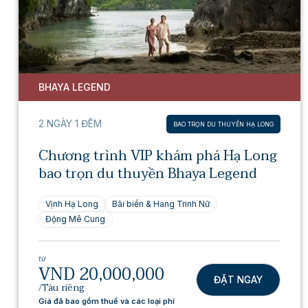
BHAYA LEGEND
2 NGÀY 1 ĐÊM
BAO TRỌN DU THUYỀN HẠ LONG
Chương trình VIP khám phá Hạ Long
bao trọn du thuyền Bhaya Legend
Vịnh Hạ Long
Bãi biển & Hang Trinh Nữ
Động Mê Cung
từ
VND 20,000,000
ĐẶT NGAY
/Tàu riêng
Giá đã bao gồm thuế và các loại phí