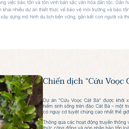
ong việc bảo tồn và tôn vinh bản sắc văn hóa dân tộc. Gần h
n khai nhiều dự án thiết thực về bảo vệ môi trường và bảo tồ
 xây dựng mô hình du lịch bền vững, gắn kết con người và thi
Chiến dịch “Cứu Voọc 
Dự án “Cứu Voọc Cát Bà” được khởi x
hiếm sinh sống trên đảo Cát Bà – một tr
có nguy cơ tuyệt chủng cao nhất thế giới
Thông qua các hoạt động truyền thông
thức cộng đồng và góp phần bảo tồn loà