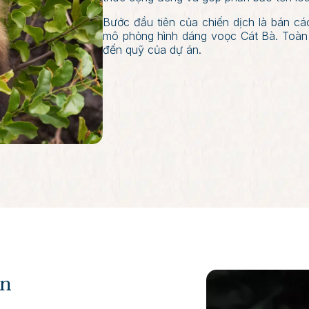
Bước đầu tiên của chiến dịch là bán c
mô phỏng hình dáng voọc Cát Bà. Toàn 
đến quỹ của dự án.
ần