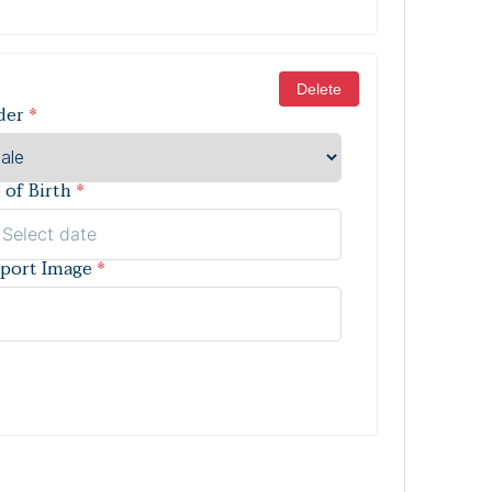
Delete
der
*
 of Birth
*
port Image
*