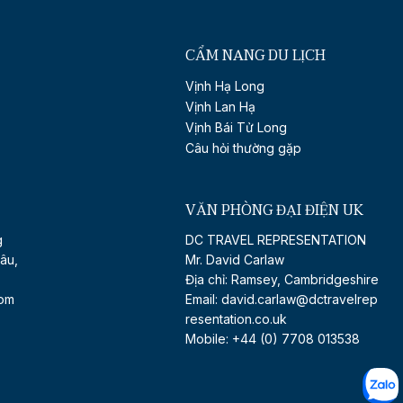
CẨM NANG DU LỊCH
Vịnh Hạ Long
Vịnh Lan Hạ
Vịnh Bái Tử Long
Câu hỏi thường gặp
VĂN PHÒNG ĐẠI ĐIỆN UK
g
DC TRAVEL REPRESENTATION
âu,
Mr. David Carlaw
Địa chỉ: Ramsey, Cambridgeshire
com
Email:
david.carlaw@dctravelrep
resentation.co.uk
Mobile: +44 (0) 7708 013538