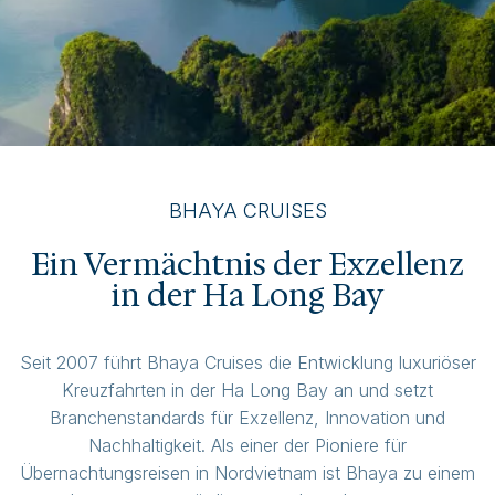
BHAYA CRUISES
Ein Vermächtnis der Exzellenz
in der Ha Long Bay
Seit 2007 führt Bhaya Cruises die Entwicklung luxuriöser
Kreuzfahrten in der Ha Long Bay an und setzt
Branchenstandards für Exzellenz, Innovation und
Nachhaltigkeit. Als einer der Pioniere für
Übernachtungsreisen in Nordvietnam ist Bhaya zu einem