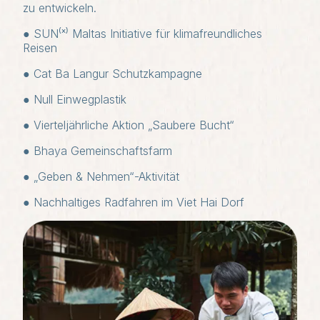
zu entwickeln.
● SUN⁽ˣ⁾ Maltas Initiative für klimafreundliches
Reisen
● Cat Ba Langur Schutzkampagne
● Null Einwegplastik
● Vierteljährliche Aktion „Saubere Bucht“
● Bhaya Gemeinschaftsfarm
● „Geben & Nehmen“-Aktivität
● Nachhaltiges Radfahren im Viet Hai Dorf