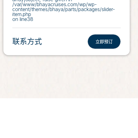
/var/www/bhayacruises.com/wp/wp-
content/themes/bhaya/parts/packages/slider-
item.php
on line
38
联系方式
立即预订