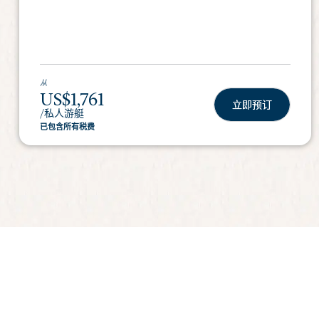
从
US$1,761
立即预订
/私人游艇
已包含所有税费