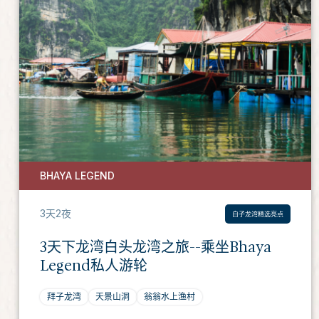
BHAYA LEGEND
3天2夜
白子龙湾精选亮点
3天下龙湾白头龙湾之旅--乘坐Bhaya
Legend私人游轮
拜子龙湾
天景山洞
翁翁水上渔村