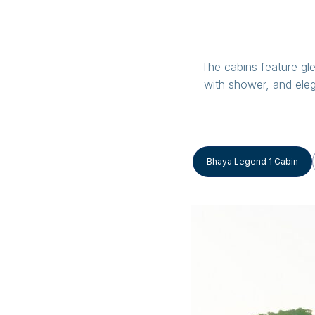
The cabins feature gl
with shower, and eleg
Bhaya Legend 1 Cabin