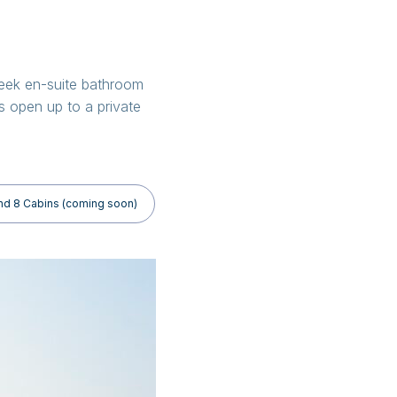
leek en-suite bathroom
s open up to a private
d 8 Cabins (coming soon)