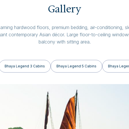
Gallery
eaming hardwood floors, premium bedding, air-conditioning, s
ant contemporary Asian décor. Large floor-to-ceiling window
balcony with sitting area.
Bhaya Legend 3 Cabins
Bhaya Legend 5 Cabins
Bhaya Legen