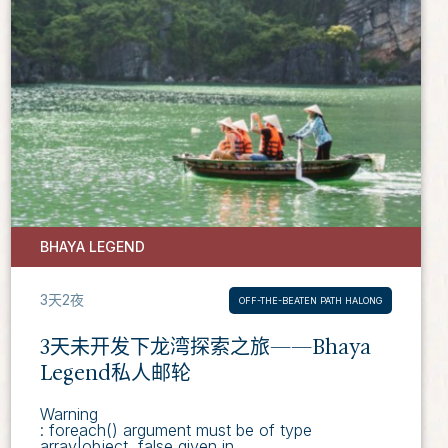
BHAYA LEGEND
3天2夜
OFF-THE-BEATEN PATH HALONG
3天未开发下龙湾探索之旅——Bhaya
Legend私人邮轮
Warning
: foreach() argument must be of type
array|object, false given in