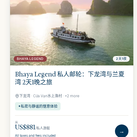
BHAYA LEGEND
2天1夜
Bhaya Legend 私人邮轮：下龙湾与兰夏
湾 2天1晚之旅
下龙湾 · Cửa Vạn水上渔村 · +2 more
私密与静谧的惬意体验
✦
从
US$881
/私人游艇
→
All taxes and fees included