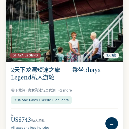
BHAYA LEGEND
2天1夜
2天下龙湾短途之旅——乘坐Bhaya
Legend私人游轮
下龙湾 · 贞女海滩与贞女洞 · +2 more
Halong Bay's Classic Highlights
✦
从
US$743
/私人游艇
→
All taxes and fees included