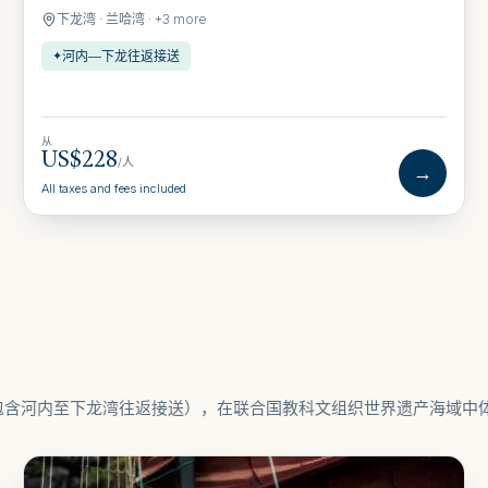
下龙湾 · 兰哈湾 · +3 more
河内—下龙往返接送
✦
从
US$228
/人
→
All taxes and fees included
包含河内至下龙湾往返接送），在联合国教科文组织世界遗产海域中