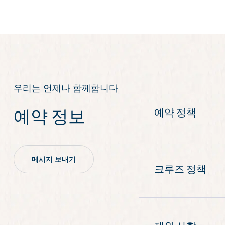
우리는 언제나 함께합니다
예약 정보
예약 정책
결제는
현금, 은
신용카드 결제는
을 제공하기 위
취소는
Bhaya 
메시지 보내기
취소 정책은 예약 
크루즈 정책
기타 예약 정책에
기상 악화, 조수
https://www.bha
가 좋지 않을 경우
**1회 일정 변경이 
크루즈에서는
세
라
크루즈 날짜를 
가 있는 경우,
출
니다. 변경된 날
항만 당국 규정에