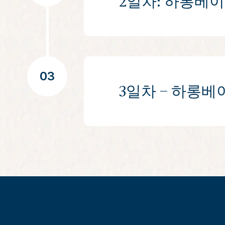
2일차: 하롱베이 
저녁이 다가오면, 일정은 선상
함께 현지 낚시 기법을 체험해
하루 일정은 루온 동굴 방문으
에서는, 배가 잔잔한 내부를
이후 일정은 띠똡 섬으로 이
있는 시간이 주어지며, 정상에
띠똡 섬 방문 후, 크루즈는 
03
고대의 종유석이 이어진 굽이
3일차 – 하롱베이
쳐집니다.
아침은 하롱베이에서도 비교적
선상으로 돌아온 후, 승객들은
정처럼 맑은 바다는 여정의 
미네랄 솔트, 활성탄, 생강,
무리하는 데 도움을 줍니다.
이른 아침, 승객들은 선데크
세션은, 크루즈가 항로를 이어
오전 후반에는 트린 누 동굴과
에서 카약을 즐기거나, 모래사
오전 10:00에 체크아웃 및
(*) 하노이 또는 노이바이 
1:30~2:30경 도착 예정입